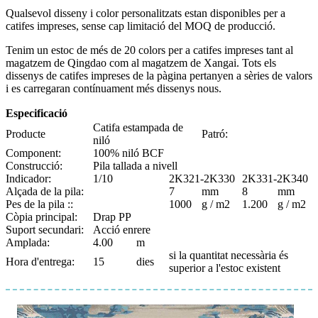
Qualsevol disseny i color personalitzats estan disponibles per a
catifes impreses, sense cap limitació del MOQ de producció.
Tenim un estoc de més de 20 colors per a catifes impreses tant al
magatzem de Qingdao com al magatzem de Xangai. Tots els
dissenys de catifes impreses de la pàgina pertanyen a sèries de valors
i es carregaran contínuament més dissenys nous.
Especificació
Catifa estampada de
Producte
Patró:
niló
Component:
100% niló BCF
Construcció:
Pila tallada a nivell
Indicador:
1/10
2K321-2K330
2K331-2K340
Alçada de la pila:
7
mm
8
mm
Pes de la pila ::
1000
g / m2
1.200
g / m2
Còpia principal:
Drap PP
Suport secundari:
Acció enrere
Amplada:
4.00
m
si la quantitat necessària és
Hora d'entrega:
15
dies
superior a l'estoc existent