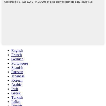
English
French
German
Portuguese
Spanish
Russian
Japanese
Korean
Arabic
Irish
Greek
Turkish
Italian
Danish