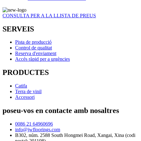
CONSULTA PER A LA LLISTA DE PREUS
SERVEIS
Pista de producció
Control de qualitat
Reserva d'enviament
Accés ràpid per a urgències
PRODUCTES
Catifa
Terra de vinil
Accessori
poseu-vos en contacte amb nosaltres
0086 21 64960696
info@jwfloorings.com
B302, núm. 2588 South Hongmei Road, Xangai, Xina (codi
postal: 201108)