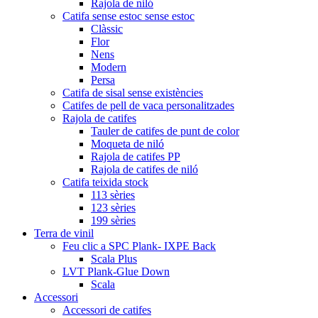
Rajola de niló
Catifa sense estoc sense estoc
Clàssic
Flor
Nens
Modern
Persa
Catifa de sisal sense existències
Catifes de pell de vaca personalitzades
Rajola de catifes
Tauler de catifes de punt de color
Moqueta de niló
Rajola de catifes PP
Rajola de catifes de niló
Catifa teixida stock
113 sèries
123 sèries
199 sèries
Terra de vinil
Feu clic a SPC Plank- IXPE Back
Scala Plus
LVT Plank-Glue Down
Scala
Accessori
Accessori de catifes