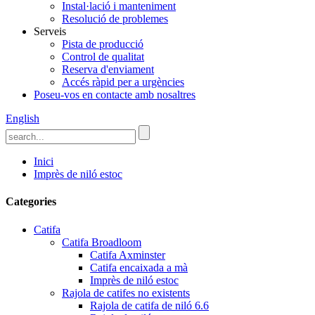
Instal·lació i manteniment
Resolució de problemes
Serveis
Pista de producció
Control de qualitat
Reserva d'enviament
Accés ràpid per a urgències
Poseu-vos en contacte amb nosaltres
English
Inici
Imprès de niló estoc
Categories
Catifa
Catifa Broadloom
Catifa Axminster
Catifa encaixada a mà
Imprès de niló estoc
Rajola de catifes no existents
Rajola de catifa de niló 6.6