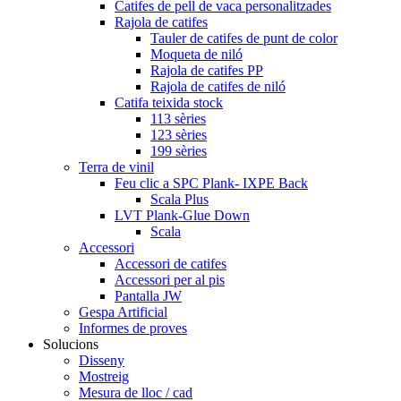
Catifes de pell de vaca personalitzades
Rajola de catifes
Tauler de catifes de punt de color
Moqueta de niló
Rajola de catifes PP
Rajola de catifes de niló
Catifa teixida stock
113 sèries
123 sèries
199 sèries
Terra de vinil
Feu clic a SPC Plank- IXPE Back
Scala Plus
LVT Plank-Glue Down
Scala
Accessori
Accessori de catifes
Accessori per al pis
Pantalla JW
Gespa Artificial
Informes de proves
Solucions
Disseny
Mostreig
Mesura de lloc / cad